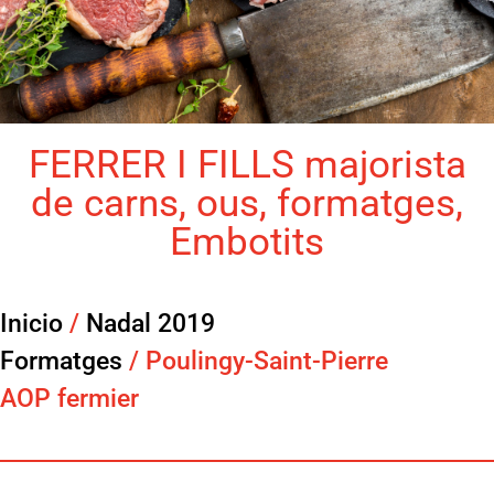
FERRER I FILLS majorista
de carns, ous, formatges,
Embotits
Inicio
/
Nadal 2019
Formatges
/ Poulingy-Saint-Pierre
AOP fermier