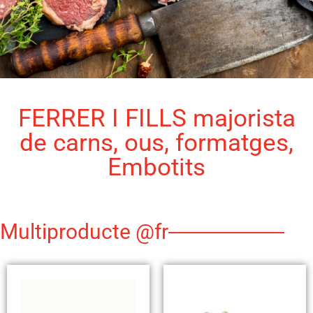
FERRER I FILLS majorista
de carns, ous, formatges,
Embotits
Multiproducte @fr