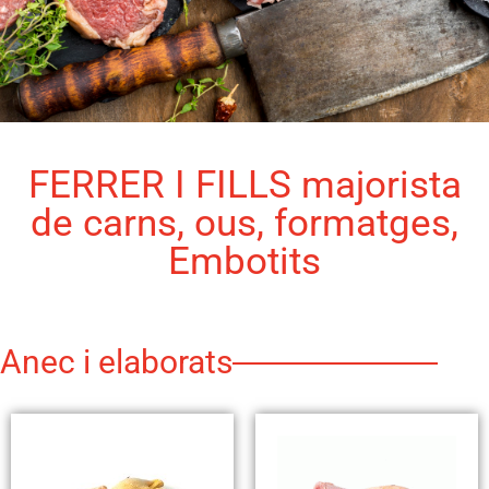
FERRER I FILLS majorista
de carns, ous, formatges,
Embotits
Anec i elaborats