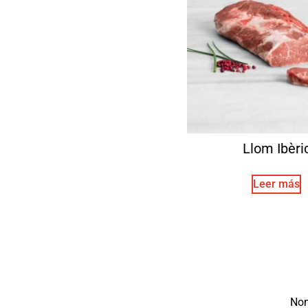
Llom Ibèri
Leer más
No