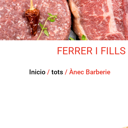
FERRER I FILLS 
Inicio
/
tots
/ Ànec Barberie