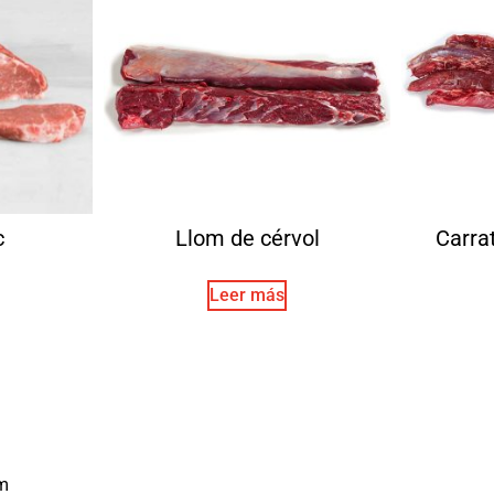
c
Llom de cérvol
Carra
Leer más
m