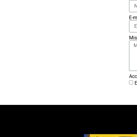
E-m
Mis
Acc
E