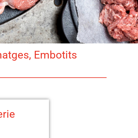
matges, Embotits
erie