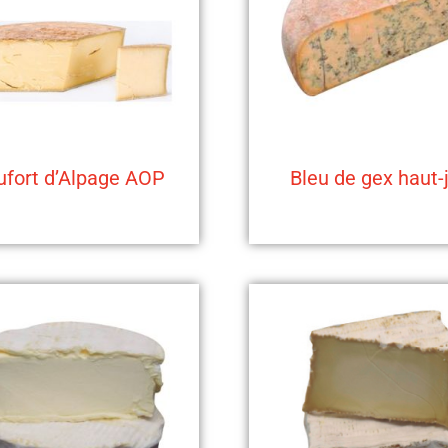
ufort d’Alpage AOP
Bleu de gex haut-