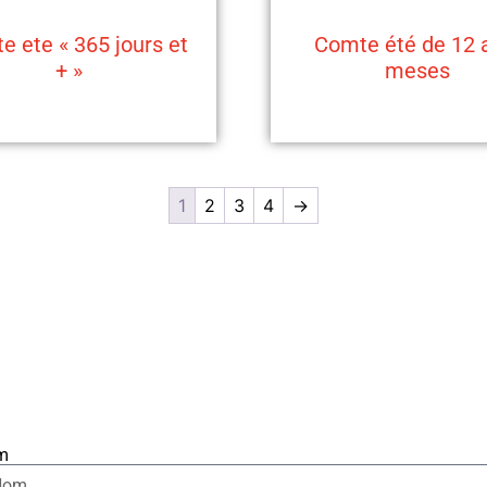
e ete « 365 jours et
Comte été de 12 
+ »
meses
1
2
3
4
→
m