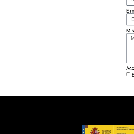
E-m
Mis
Acc
E