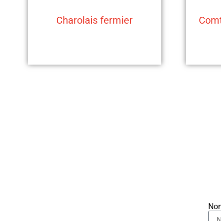
Charolais fermier
Comt
No