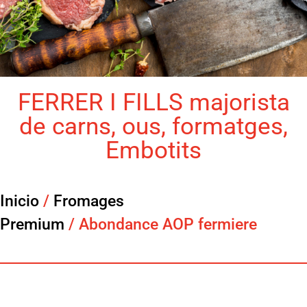
FERRER I FILLS majorista
de carns, ous, formatges,
Embotits
Inicio
/
Fromages
Premium
/ Abondance AOP fermiere