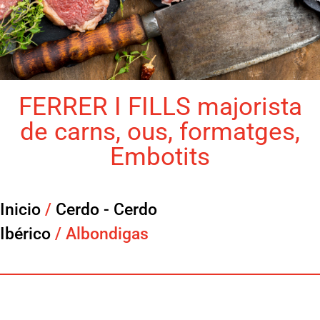
FERRER I FILLS majorista
de carns, ous, formatges,
Embotits
Inicio
/
Cerdo - Cerdo
Ibérico
/ Albondigas