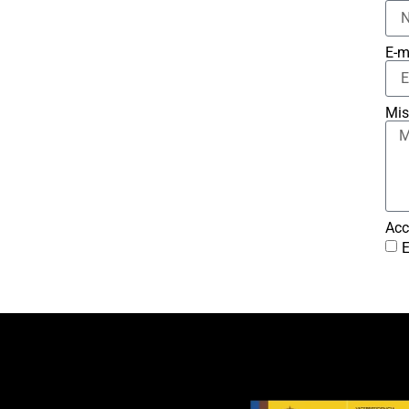
E-m
Mis
Acc
E