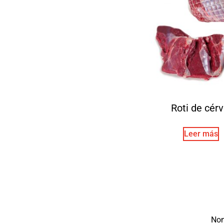
Roti de cérv
Leer más
No