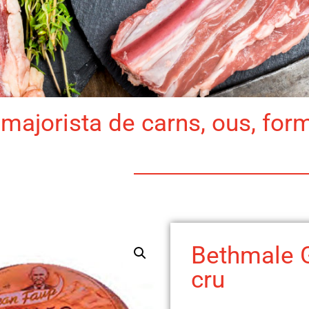
majorista de carns, ous, for
Bethmale 
cru