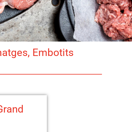
matges, Embotits
Grand