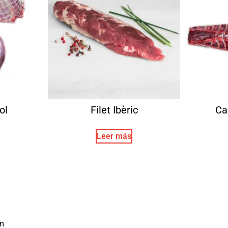
ol
Filet Ibèric
Ca
Leer más
m