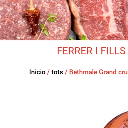
FERRER I FILLS 
Inicio
/
tots
/ Bethmale Grand cru