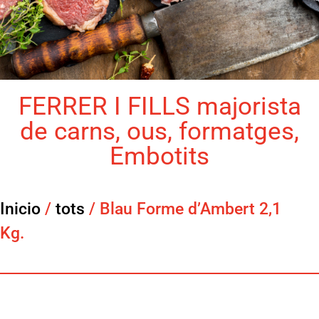
FERRER I FILLS majorista
de carns, ous, formatges,
Embotits
Inicio
/
tots
/ Blau Forme d’Ambert 2,1
Kg.