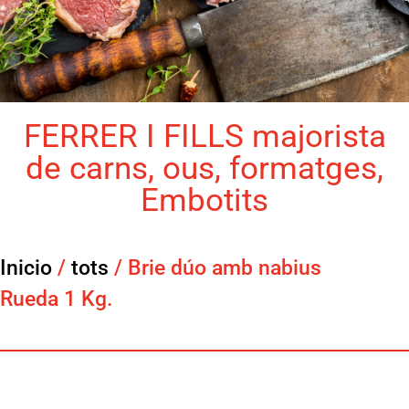
FERRER I FILLS majorista
de carns, ous, formatges,
Embotits
Inicio
/
tots
/ Brie dúo amb nabius
Rueda 1 Kg.