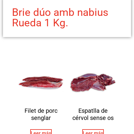
Brie dúo amb nabius
Rueda 1 Kg.
Filet de porc
Espatlla de
senglar
cérvol sense os
Leer más
Leer más