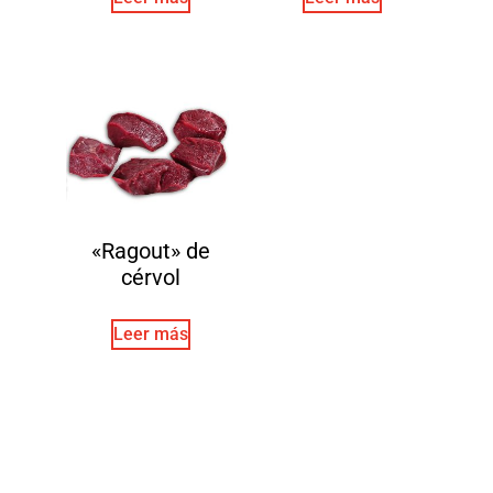
«Ragout» de
cérvol
Leer más