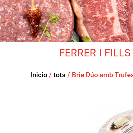
FERRER I FILLS 
Inicio
/
tots
/ Brie Dúo amb Trufe