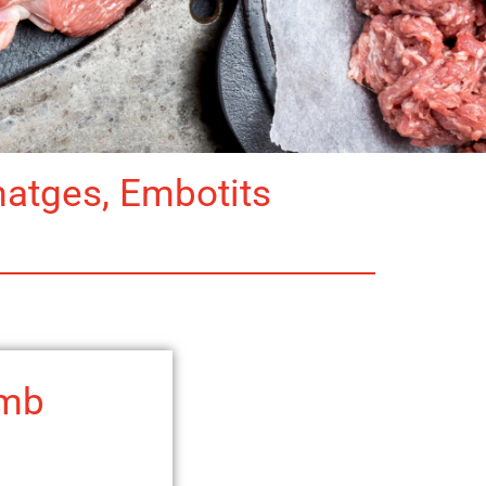
matges, Embotits
amb