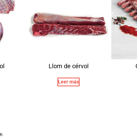
ol
Llom de cérvol
Leer más
m