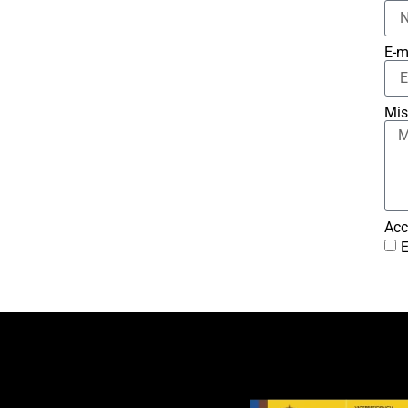
E-m
Mis
Acc
E