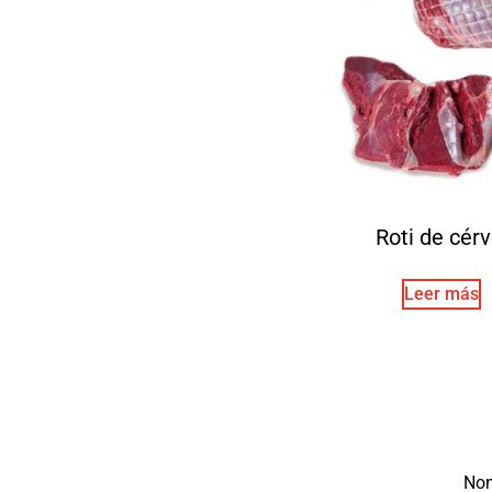
Roti de cérv
Leer más
No