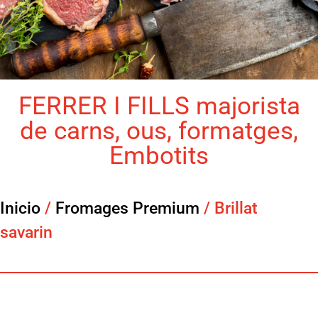
FERRER I FILLS majorista
de carns, ous, formatges,
Embotits
Inicio
/
Fromages Premium
/ Brillat
savarin