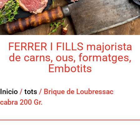
FERRER I FILLS majorista
de carns, ous, formatges,
Embotits
Inicio
/
tots
/ Brique de Loubressac
cabra 200 Gr.