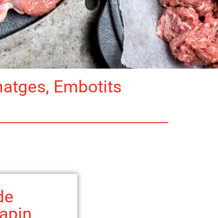
matges, Embotits
de
lapin