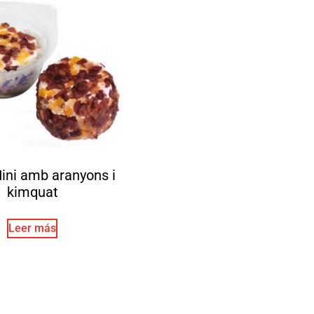
ini amb aranyons i
kimquat
Leer más