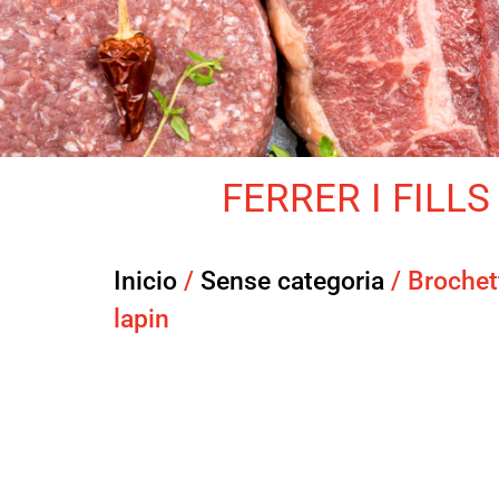
FERRER I FILLS 
Inicio
/
Sense categoria
/ Brochet
lapin