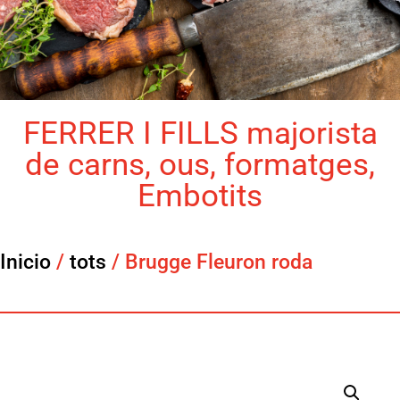
FERRER I FILLS majorista
de carns, ous, formatges,
Embotits
Inicio
/
tots
/ Brugge Fleuron roda