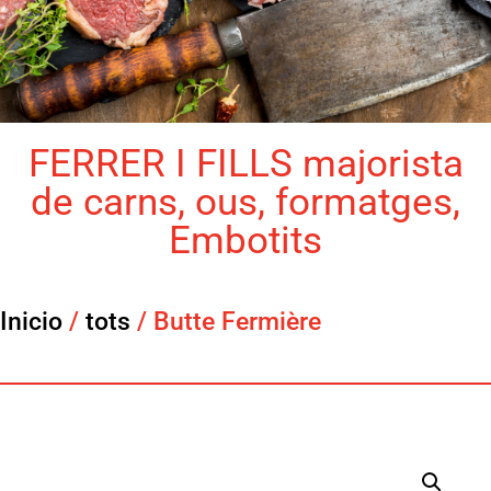
FERRER I FILLS majorista
de carns, ous, formatges,
Embotits
Inicio
/
tots
/ Butte Fermière