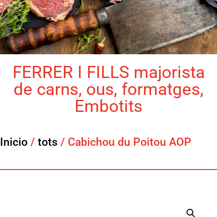
FERRER I FILLS majorista
de carns, ous, formatges,
Embotits
Inicio
/
tots
/ Cabichou du Poitou AOP