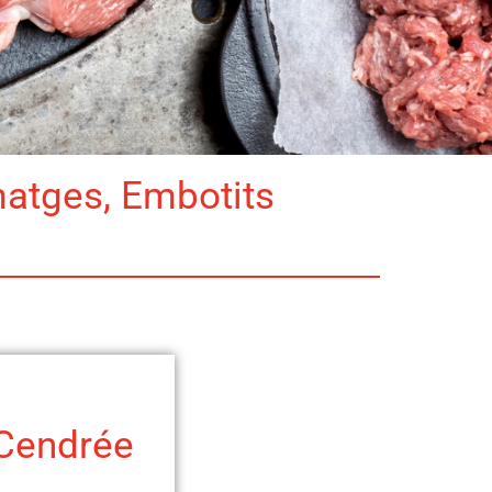
matges, Embotits
 Cendrée