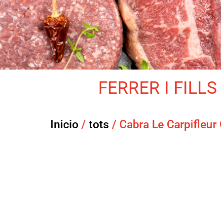
FERRER I FILLS 
Inicio
/
tots
/ Cabra Le Carpifleur