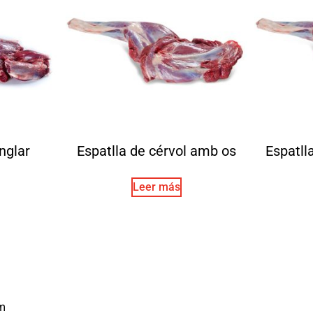
nglar
Espatlla de cérvol amb os
Espatll
Leer más
m