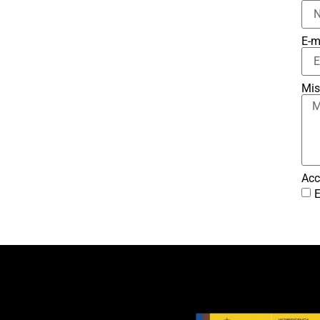
E-m
Mis
Acc
E