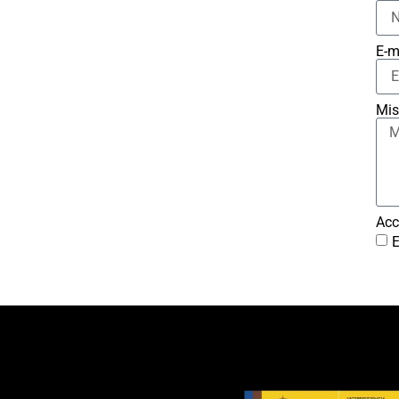
E-m
Mis
Acc
E