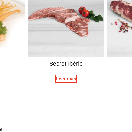
Secret Ibèric
Leer más
m