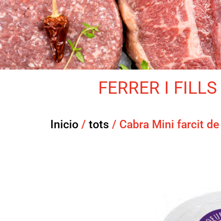
FERRER I FILLS 
Inicio
/
tots
/ Cabra Mini farcit de