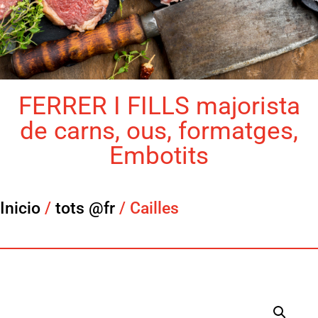
FERRER I FILLS majorista
de carns, ous, formatges,
Embotits
Inicio
/
tots @fr
/ Cailles