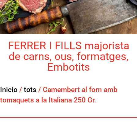
FERRER I FILLS majorista
de carns, ous, formatges,
Embotits
Inicio
/
tots
/ Camembert al forn amb
tomaquets a la Italiana 250 Gr.