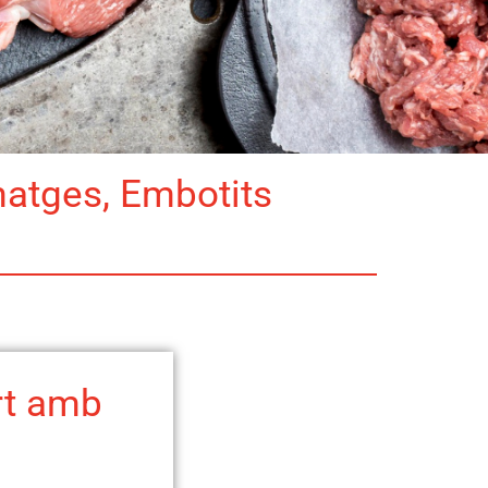
matges, Embotits
t amb