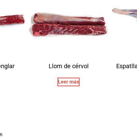
englar
Llom de cérvol
Espatll
Leer más
m