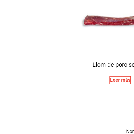
Llom de porc s
Leer más
No