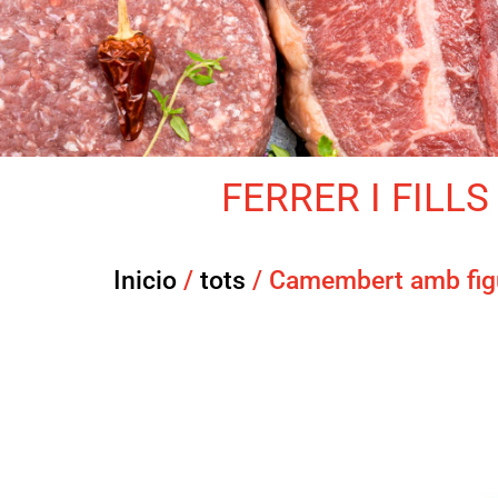
FERRER I FILLS 
Inicio
/
tots
/ Camembert amb fig