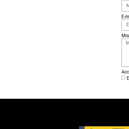
E-m
Mis
Acc
E