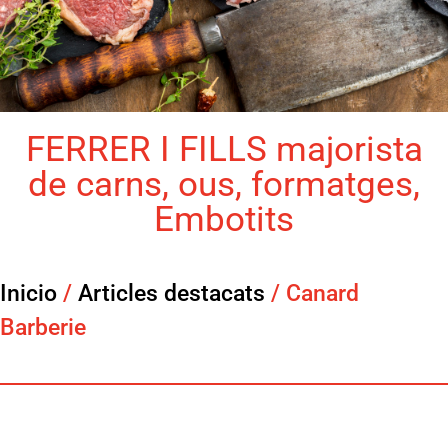
FERRER I FILLS majorista
de carns, ous, formatges,
Embotits
Inicio
/
Articles destacats
/ Canard
Barberie