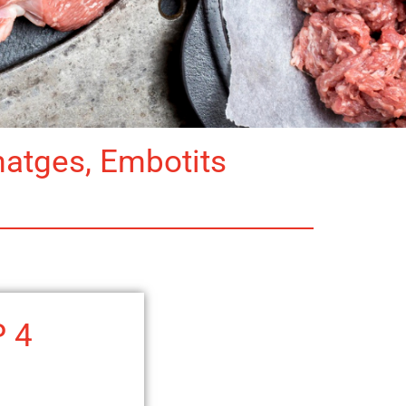
matges, Embotits
P 4