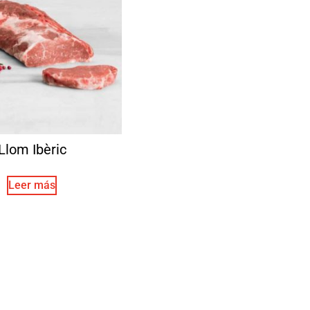
Llom Ibèric
Leer más