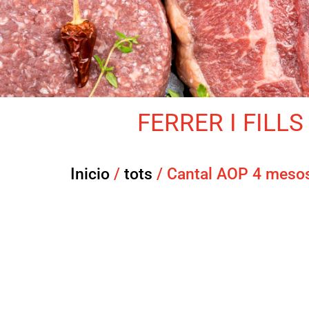
FERRER I FILLS 
Inicio
/
tots
/ Cantal AOP 4 meso