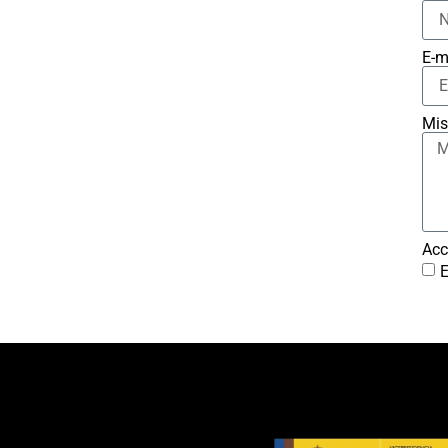
E-m
Mis
Acc
E