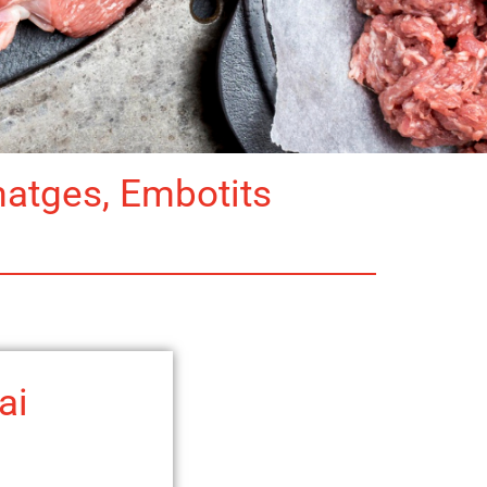
matges, Embotits
ai