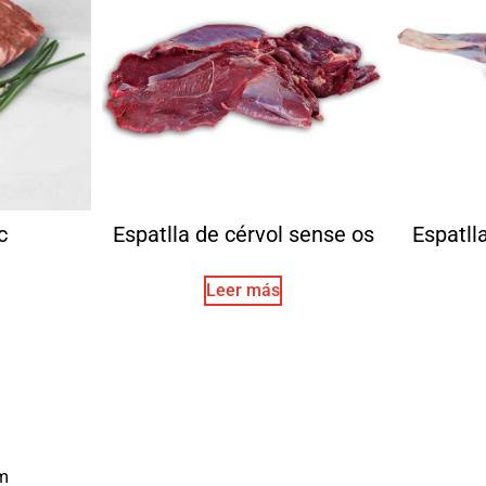
c
Espatlla de cérvol sense os
Espatll
Leer más
m