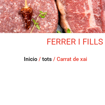
FERRER I FILLS 
Inicio
/
tots
/ Carrat de xai