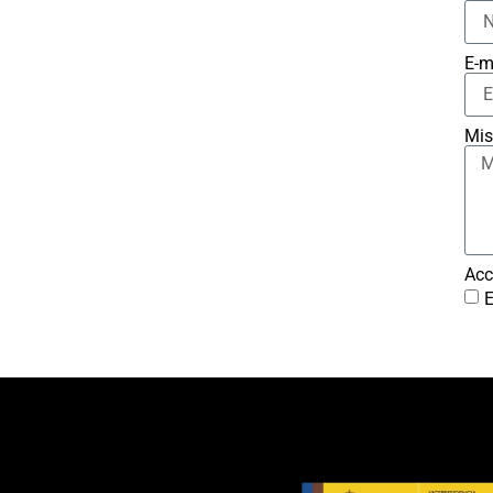
E-m
Mis
Acc
E