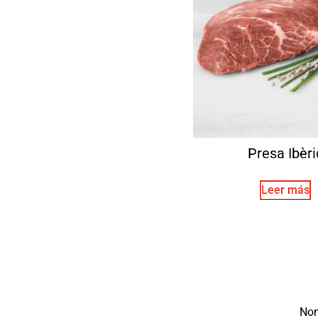
Presa Ibèri
Leer más
No