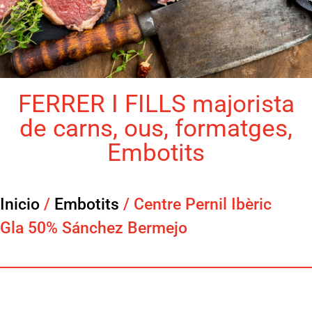
FERRER I FILLS majorista
de carns, ous, formatges,
Embotits
Inicio
/
Embotits
/ Centre Pernil Ibèric
Gla 50% Sánchez Bermejo