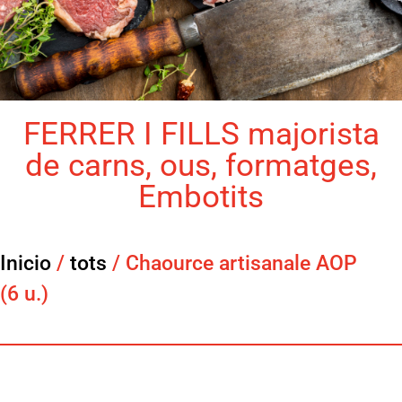
FERRER I FILLS majorista
de carns, ous, formatges,
Embotits
Inicio
/
tots
/ Chaource artisanale AOP
(6 u.)