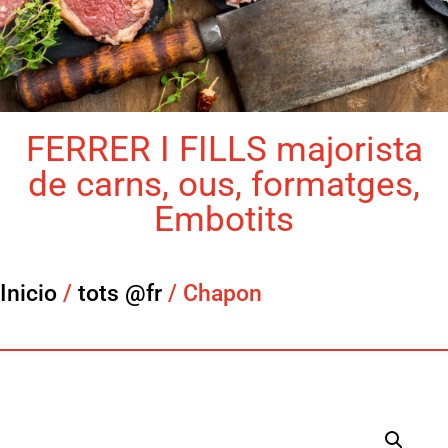
FERRER I FILLS majorista
de carns, ous, formatges,
Embotits
Inicio
/
tots @fr
/ Chapon