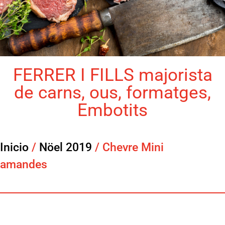
FERRER I FILLS majorista
de carns, ous, formatges,
Embotits
Inicio
/
Nöel 2019
/ Chevre Mini
amandes