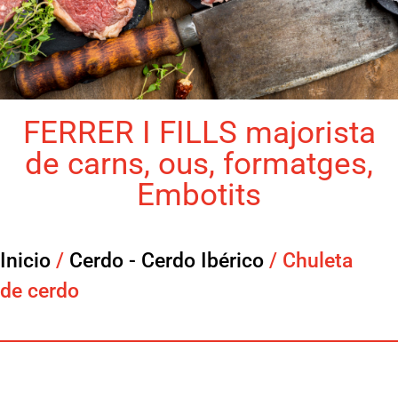
FERRER I FILLS majorista
de carns, ous, formatges,
Embotits
Inicio
/
Cerdo - Cerdo Ibérico
/ Chuleta
de cerdo