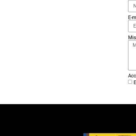
E-m
Mis
Acc
E