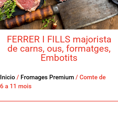
FERRER I FILLS majorista
de carns, ous, formatges,
Embotits
Inicio
/
Fromages Premium
/ Comte de
6 a 11 mois