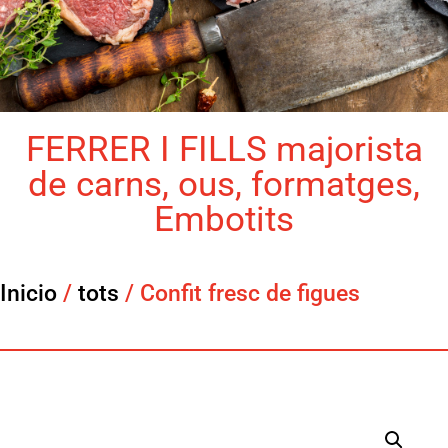
FERRER I FILLS majorista
de carns, ous, formatges,
Embotits
Inicio
/
tots
/ Confit fresc de figues