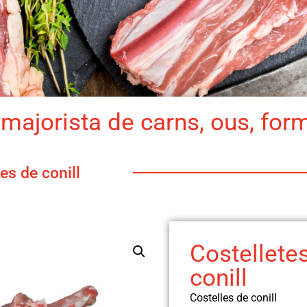
majorista de carns, ous, for
es de conill
Costellete
conill
Costelles de conill