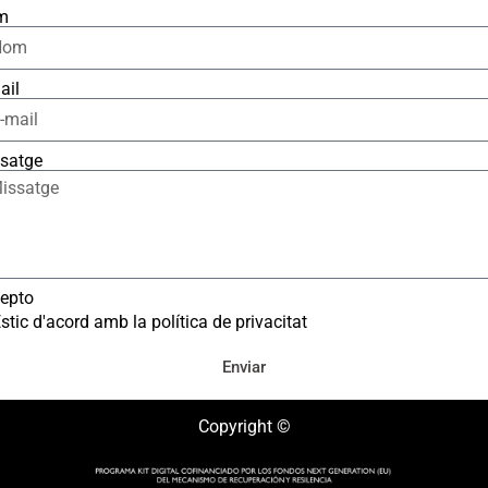
m
ail
satge
epto
stic d'acord amb la política de privacitat
Enviar
Copyright ©