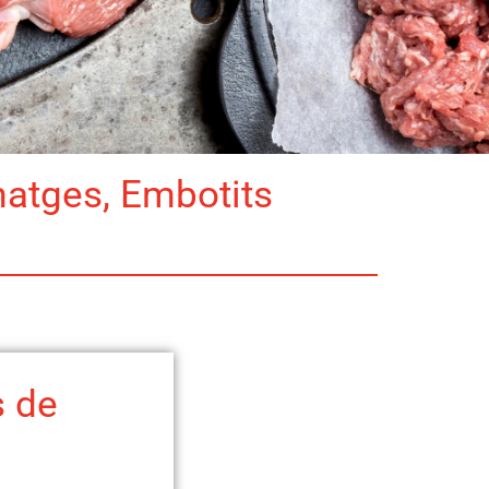
matges, Embotits
s de