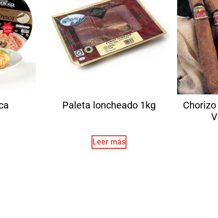
sca
Paleta loncheado 1kg
Chorizo 
V
Leer más