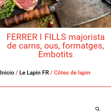
FERRER I FILLS majorista
de carns, ous, formatges,
Embotits
Inicio
/
Le Lapin FR
/ Côtes de lapin