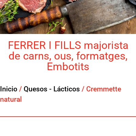
FERRER I FILLS majorista
de carns, ous, formatges,
Embotits
Inicio
/
Quesos - Lácticos
/ Cremmette
natural