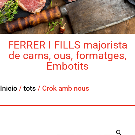
FERRER I FILLS majorista
de carns, ous, formatges,
Embotits
Inicio
/
tots
/ Crok amb nous