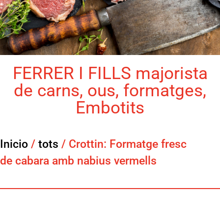
FERRER I FILLS majorista
de carns, ous, formatges,
Embotits
Inicio
/
tots
/ Crottin: Formatge fresc
de cabara amb nabius vermells