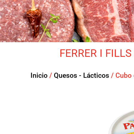
FERRER I FILLS 
Inicio
/
Quesos - Lácticos
/ Cubo 