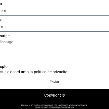
m
ail
satge
epto
stic d'acord amb la política de privacitat
Enviar
Copyright ©