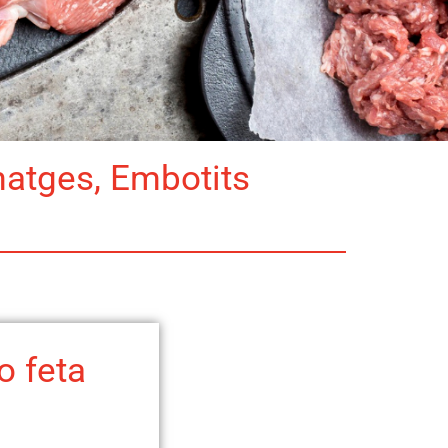
matges, Embotits
 feta