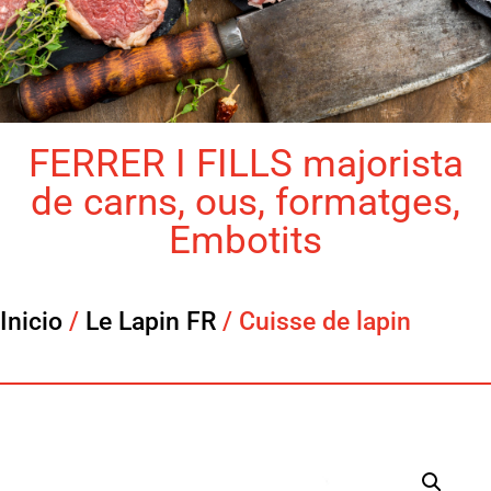
FERRER I FILLS majorista
de carns, ous, formatges,
Embotits
Inicio
/
Le Lapin FR
/ Cuisse de lapin