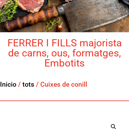
FERRER I FILLS majorista
de carns, ous, formatges,
Embotits
Inicio
/
tots
/ Cuixes de conill