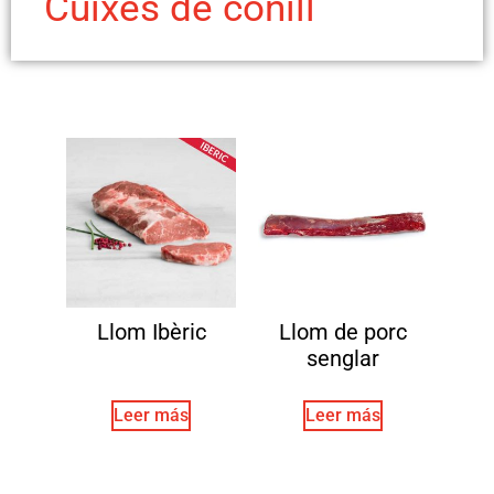
Cuixes de conill
Llom Ibèric
Llom de porc
senglar
Leer más
Leer más