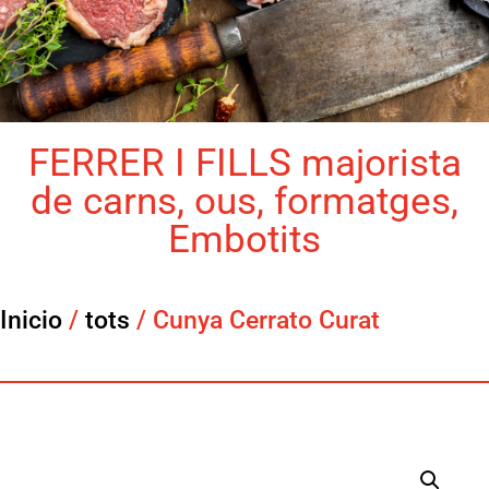
FERRER I FILLS majorista
de carns, ous, formatges,
Embotits
Inicio
/
tots
/ Cunya Cerrato Curat