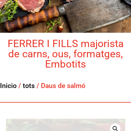
FERRER I FILLS majorista
de carns, ous, formatges,
Embotits
Inicio
/
tots
/ Daus de salmó