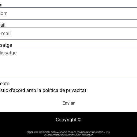
m
ail
satge
epto
stic d'acord amb la política de privacitat
Enviar
Copyright ©