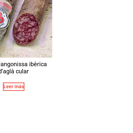
langonissa ibèrica
d’aglà cular
Leer más