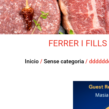
FERRER I FILLS 
Inicio
/
Sense categoria
/ dddddd