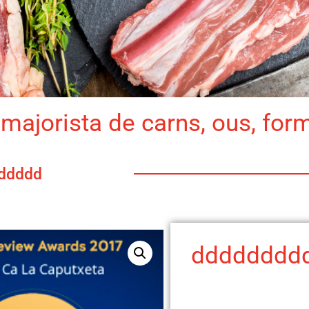
majorista de carns, ous, for
ddddd
dddddddd