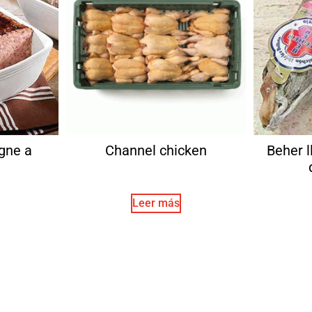
gne a
Channel chicken
Beher l
Leer más