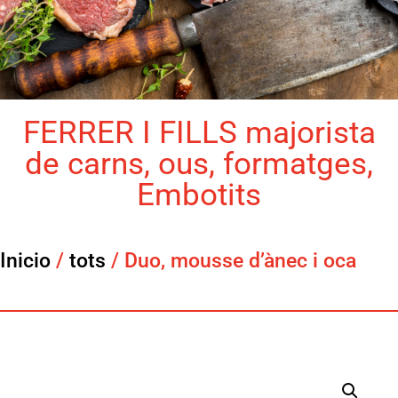
FERRER I FILLS majorista
de carns, ous, formatges,
Embotits
Inicio
/
tots
/ Duo, mousse d’ànec i oca