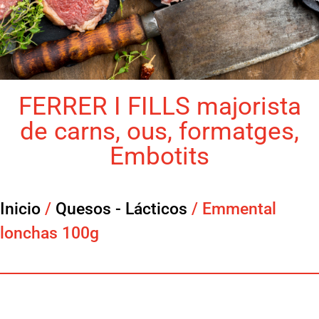
FERRER I FILLS majorista
de carns, ous, formatges,
Embotits
Inicio
/
Quesos - Lácticos
/ Emmental
lonchas 100g