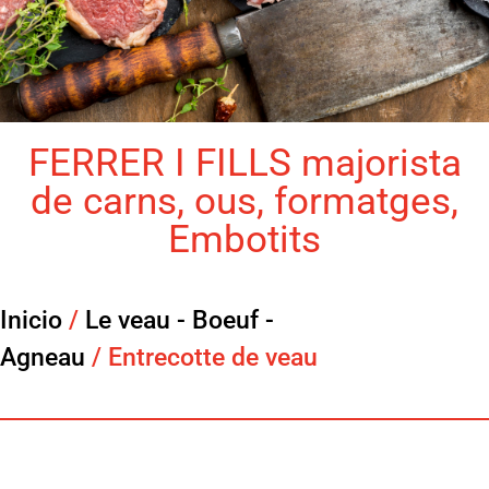
FERRER I FILLS majorista
de carns, ous, formatges,
Embotits
Inicio
/
Le veau - Boeuf -
Agneau
/ Entrecotte de veau