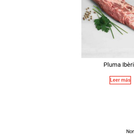
Pluma Ibèr
Leer más
No