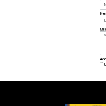
E-m
Mis
Acc
E