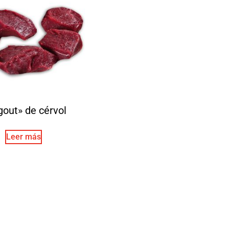
out» de cérvol
Leer más