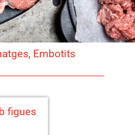
matges, Embotits
b figues