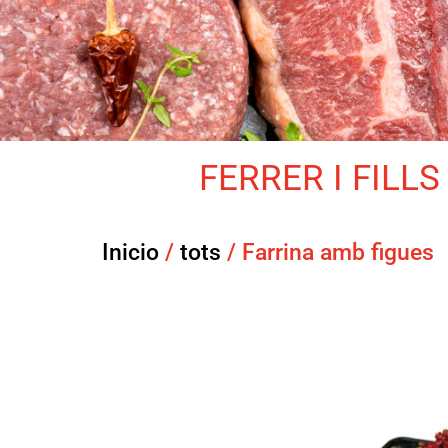
FERRER I FILLS 
Inicio
/
tots
/ Farrina amb figues