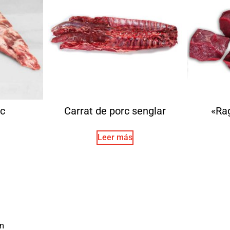
ic
Carrat de porc senglar
«Rag
Leer más
m