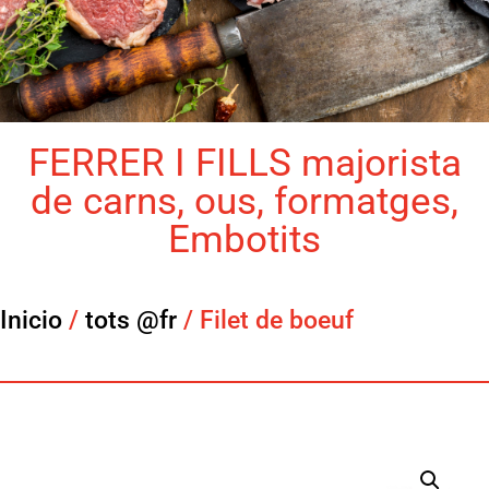
FERRER I FILLS majorista
de carns, ous, formatges,
Embotits
Inicio
/
tots @fr
/ Filet de boeuf