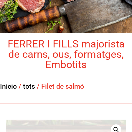
FERRER I FILLS majorista
de carns, ous, formatges,
Embotits
Inicio
/
tots
/ Filet de salmó